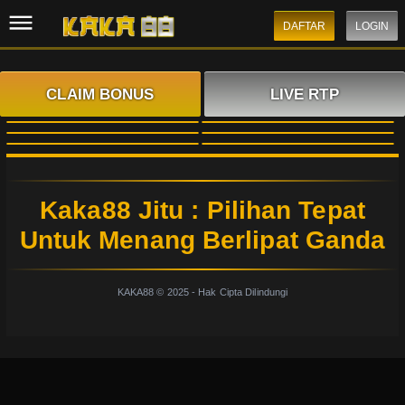
Beranda
DAFTAR
LOGIN
Sportsbook
Live Casino
CLAIM BONUS
LIVE RTP
Slot Games
Fishing
Keno
Kaka88 Jitu : Pilihan Tepat
Untuk Menang Berlipat Ganda
Promo
Whatsapp
KAKA88
© 2025 - Hak Cipta Dilindungi
Telegram
Livechat